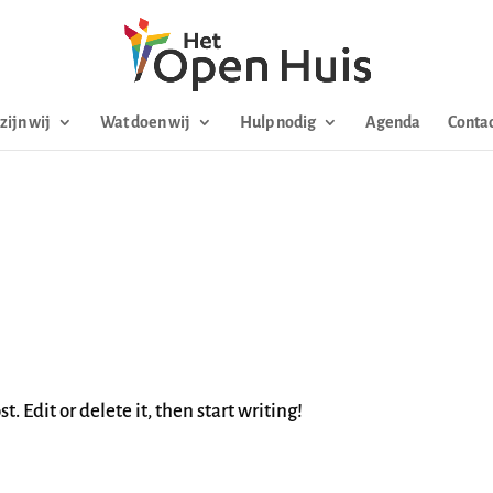
zijn wij
Wat doen wij
Hulp nodig
Agenda
Contac
. Edit or delete it, then start writing!