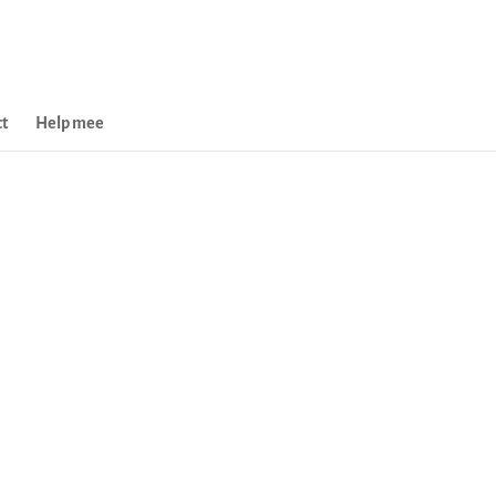
t
Help mee