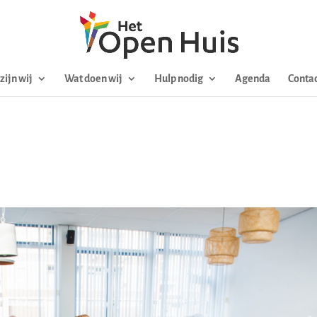
zijn wij
Wat doen wij
Hulp nodig
Agenda
Contac